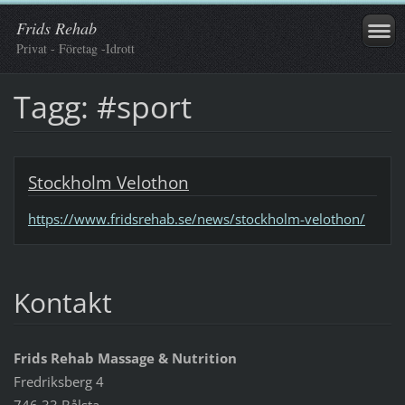
Frids Rehab
Privat - Företag -Idrott
Tagg: #sport
Stockholm Velothon
https://www.fridsrehab.se/news/stockholm-velothon/
Kontakt
Frids Rehab Massage & Nutrition
Fredriksberg 4
746 33 Bålsta