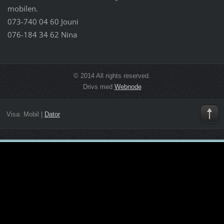
mobilen.
073-740 04 60 Jouni
076-184 34 62 Nina
© 2014 All rights reserved.
Drivs med
Webnode
Visa:
Mobil
|
Dator